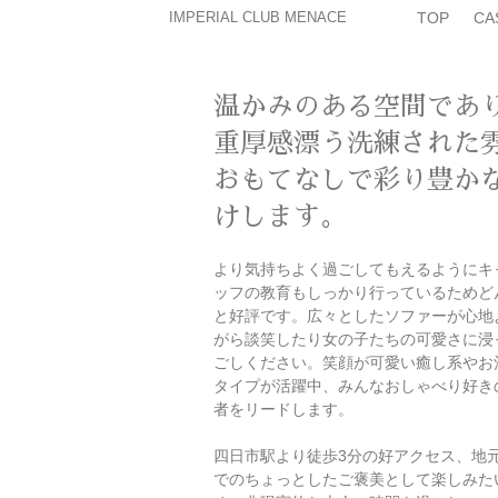
IMPERIAL CLUB MENACE
TOP
CA
温かみのある空間であ
重厚感漂う洗練された
おもてなしで彩り豊か
けします。
より気持ちよく過ごしてもえるようにキ
ッフの教育もしっかり行っているためど
と好評です。広々としたソファーが心地
がら談笑したり女の子たちの可愛さに浸
ごしください。笑顔が可愛い癒し系やお
タイプが活躍中、みんなおしゃべり好き
者をリードします。
四日市駅より徒歩3分の好アクセス、地
でのちょっとしたご褒美として楽しみた