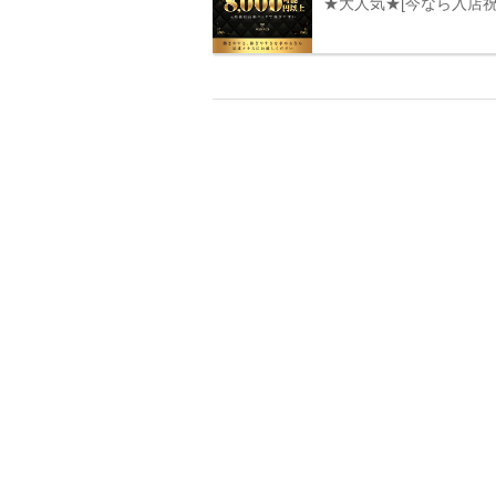
★大人気★[今なら入店祝い