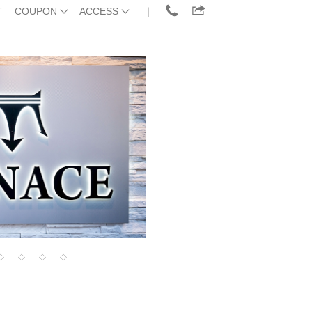
T
COUPON
ACCESS
｜
◇
◇
◇
◇