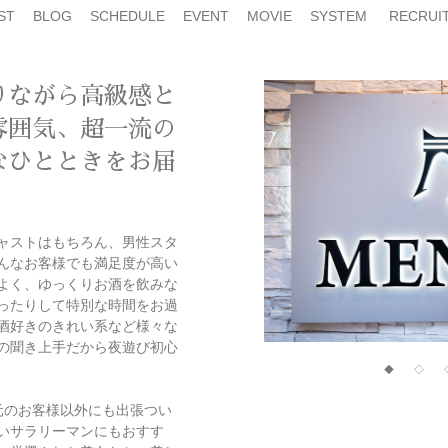
ST
BLOG
SCHEDULE
EVENT
MOVIE
SYSTEM
RECRUI
りながら高級感と
雰囲気、超一流の
なひとときをお届
ャストはもちろん、男性スタ
んなお客様でも満足度が高い
よく、ゆっくりお酒を飲みな
ったりして特別な時間をお過
酒好きのきれい系など様々な
の聞き上手だから夜遊び初心
◆
◇
元のお客様以外にも出張つい
いサラリーマンにもおすす