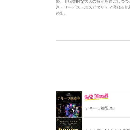
め。非現実的な大人の時間を過ごしつつ
さ・サービス・ホスピタリティ溢れる気
続出。
8/2 New!!
テキーラ観覧車♪